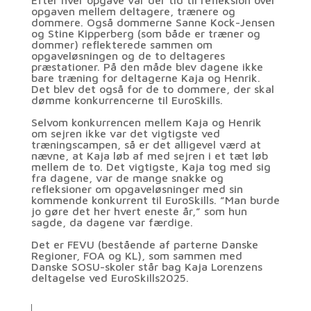
opgaven mellem deltagere, trænere og
dommere. Også dommerne Sanne Kock-Jensen
og Stine Kipperberg (som både er træner og
dommer) reflekterede sammen om
opgaveløsningen og de to deltageres
præstationer. På den måde blev dagene ikke
bare træning for deltagerne Kaja og Henrik.
Det blev det også for de to dommere, der skal
dømme konkurrencerne til EuroSkills.
Selvom konkurrencen mellem Kaja og Henrik
om sejren ikke var det vigtigste ved
træningscampen, så er det alligevel værd at
nævne, at Kaja løb af med sejren i et tæt løb
mellem de to. Det vigtigste, Kaja tog med sig
fra dagene, var de mange snakke og
refleksioner om opgaveløsninger med sin
kommende konkurrent til EuroSkills. ”Man burde
jo gøre det her hvert eneste år,” som hun
sagde, da dagene var færdige.
Det er FEVU (bestående af parterne Danske
Regioner, FOA og KL), som sammen med
Danske SOSU-skoler står bag Kaja Lorenzens
deltagelse ved EuroSkills2025.