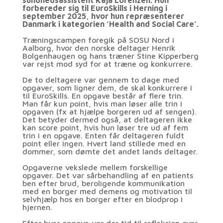
forbereder sig til EuroSkills i Herning i
september 2025, hvor hun repræsenterer
Danmark i kategorien ’Health and Social Care’.
Træningscampen foregik på SOSU Nord i
Aalborg, hvor den norske deltager Henrik
Bolgenhaugen og hans træner Stine Kipperberg
var rejst mod syd for at træne og konkurrere.
De to deltagere var gennem to dage med
opgaver, som ligner dem, de skal konkurrere i
til EuroSkills. En opgave består af flere trin.
Man får kun point, hvis man løser alle trin i
opgaven (fx at hjælpe borgeren ud af sengen).
Det betyder dermed også, at deltageren ikke
kan score point, hvis hun løser tre ud af fem
trin i en opgave. Enten får deltageren fuldt
point eller ingen. Hvert land stillede med en
dommer, som dømte det andet lands deltager.
Opgaverne vekslede mellem forskellige
opgaver. Det var sårbehandling af en patients
ben efter brud, beroligende kommunikation
med en borger med demens og motivation til
selvhjælp hos en borger efter en blodprop i
hjernen.
Efter hver opgave var der tid til refleksion over