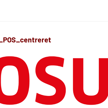
_POS_centreret